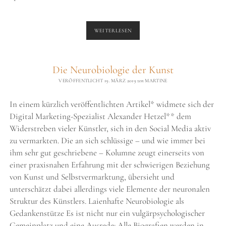
WABI
WEITERLESEN
SABI
–
WIE
Die Neurobiologie der Kunst
EIN
JAPANISCHER
VERÖFFENTLICHT 19. MÄRZ 2019
von
MARTINE
AUSDRUCK
MEINEN
In einem kürzlich veröffentlichten Artikel* widmete sich der
KÜNSTLERISCHEN
Digital Marketing-Spezialist Alexander Hetzel** dem
ANSATZ
ERLÄUTERT
Widerstreben vieler Künstler, sich in den Social Media aktiv
zu vermarkten. Die an sich schlüssige – und wie immer bei
ihm sehr gut geschriebene – Kolumne zeugt einerseits von
einer praxisnahen Erfahrung mit der schwierigen Beziehung
von Kunst und Selbstvermarktung, übersieht und
unterschätzt dabei allerdings viele Elemente der neuronalen
Struktur des Künstlers. Laienhafte Neurobiologie als
Gedankenstütze Es ist nicht nur ein vulgärpsychologischer
Gemeinplatz und eine Ausrede: Alle Biografien werden in