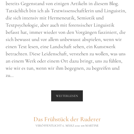
bereits Gegenstand von einigen Artikeln in diesem Blog.
Tatsächlich bin ich als Textwissenschaftlerin und Linguistin,
die sich intensiv mit Hermeneutik, Semiotik und
Textpsychologie, aber auch mit forensischer Linguistik
befasst hat, immer wieder von den Vorgängen fasziniert, die
sich bewusst und vor allem unbewusst abspielen, wenn wir
einen Text lesen, eine Landschaft sehen, ein Kunstwerk
betrachten. Diese Leidenschaft, verstehen zu wollen, was uns
an einem Werk oder einem Ort dazu bringt, uns zu fühlen,
wie wir es tun, wenn wir ihm begegnen, zu begreifen und
zu…
WELTREISEN
WEITERLESEN
IN
KLANGFARBEN
–
Das Frühstück der Ruderer
PROJEKT
VERÖFFENTLICHT 6. MÄRZ 2021
von
MARTINE