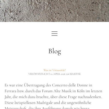
Menü
ZURÜCK ZU KUNST:TEXT
öffnen
EINLEITUNG
Blog
ARTIKEL
IMPRESSUM
Was ist Virtuosität?
Blog
VERÖFFENTLICHT 12. APRIL 2026
von
MARTINE
DATENSCHUTZERKLÄRUNG
Beiträge
Es war eine Übertragung des Concerto delle Donne in
Ferrara bzw. durch das Forum Alte Musik in Köln im letzten
Jahr, die mich dazu brachte, über diese Frage nachzudenken.
Diese beispiellosen Madrigale und die ungewöhnliche
Meisterschaft, die ihre Ausführung damals wie heute