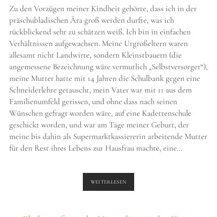
Zu den Vorzügen meiner Kindheit gehörte, dass ich in der
präschubladischen Ära groß werden durfte, was ich
rückblickend sehr zu schätzen weiß. Ich bin in einfachen
Verhältnissen aufgewachsen. Meine Urgroßeltern waren
allesamt nicht Landwirte, sondern Kleinstbauern (die
angemessene Bezeichnung wäre vermutlich „Selbstversorger“),
meine Mutter hatte mit 14 Jahren die Schulbank gegen eine
Schneiderlehre getauscht, mein Vater war mit 11 aus dem
Familienumfeld gerissen, und ohne dass nach seinen
Wünschen gefragt worden wäre, auf eine Kadettenschule
geschickt worden, und war am Tage meiner Geburt, der
meine bis dahin als Supermarktkassiererin arbeitende Mutter
für den Rest ihres Lebens zur Hausfrau machte, eine…
DAS
WEITERLESEN
FRÜHSTÜCK
DER
RUDERER