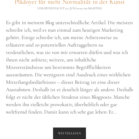
Plädoyer für mehr Normalität in der Kunst
VERÖFFENTLICHT 20. JUNI 2019
von
MARTINE
Es gibt in meinem Blog unterschiedliche Artikel. Die meisten
schreibe ich, weil es nun einmal zum heutigen Marketing
gehört. Einige schreibe ich, um meine Arbeitsweise zu
erläutern und so potentiellen Auftraggebern zu
verdeutlichen, was sie von mir erwarten dürfen und was ich
ihnen nicht anbiete; weitere, um inhaltliche
Missverständnisse um bestimmte Begrifflichkeiten
auszuräumen. Die wenigsten sind Ausdruck eines wirklichen
Mitteilungsbedürfnisses – dieser Beitrag ist eine dieser
Ausnahmen. Deshalb ist er deutlich länger als andere. Deshalb
folgt er nicht der üblichen Struktur eines Blogposts. Manche
werden ihn vielleicht provokativ, überheblich oder gar
weltfremd finden. Damit kann ich sehr gut leben: Er…
PLÄDOYER
WEITERLESEN
FÜR