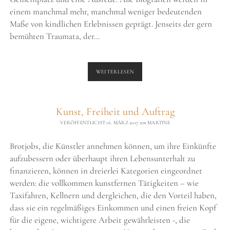
einem manchmal mehr, manchmal weniger bedeutenden
Maße von kindlichen Erlebnissen geprägt. Jenseits der gern
bemühten Traumata, der…
DIE
WEITERLESEN
NEUROBIOLOGIE
DER
KUNST
Kunst, Freiheit und Auftrag
VERÖFFENTLICHT 16. MÄRZ 2017
von
MARTINE
Brotjobs, die Künstler annehmen können, um ihre Einkünfte
aufzubessern oder überhaupt ihren Lebensunterhalt zu
finanzieren, können in dreierlei Kategorien eingeordnet
werden: die vollkommen kunstfernen Tätigkeiten – wie
Taxifahren, Kellnern und dergleichen, die den Vorteil haben,
dass sie ein regelmäßiges Einkommen und einen freien Kopf
für die eigene, wichtigere Arbeit gewährleisten -, die