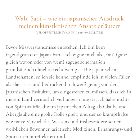
MEHR
NORMALITÄT
Wabi Sabi – wie ein japanischer Ausdruck
IN
DER
meinen künstlerischen Ansatz erläutert
KUNST
VERÖFFENTLICHT 18. APRIL 2019
von
MARTINE
Bevor Missverständnisse entstehen: Ich bin kein
irgendgearteter Japan-Fan – ich eigne mich als „Fan“ (ganz
gleich wovon oder von wem) zugegebenermaßen
grundsätzlich ohnehin recht wenig –. Die japanischen
Landschaften, so ich sie kenne, empfinde ich in vielen Fällen
als eher trist und bedrückend; ich weiß genug von der
japanischen Esskultur, um eingestehen zu müssen, dass ich in
diesem Land vermutlich verhungern müsste; ich halte nichts
von Spiritualität, die im japanischen Alltag als Glaube und
Aberglaube eine große Rolle spielt; und der so krampfhafte
wie naive Versuch des Westens und insbesondere seiner
weiblichen Bewohner, asiatische Medizinen, Ernährungs- und
Sportarten unreflektiert und…