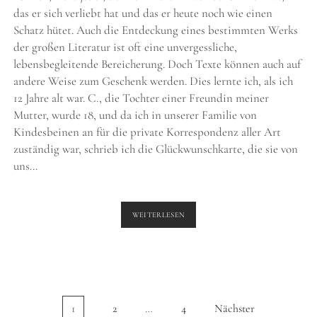
das er sich verliebt hat und das er heute noch wie einen
Schatz hütet. Auch die Entdeckung eines bestimmten Werks
der großen Literatur ist oft eine unvergessliche,
lebensbegleitende Bereicherung. Doch Texte können auch auf
andere Weise zum Geschenk werden. Dies lernte ich, als ich
12 Jahre alt war. C., die Tochter einer Freundin meiner
Mutter, wurde 18, und da ich in unserer Familie von
Kindesbeinen an für die private Korrespondenz aller Art
zuständig war, schrieb ich die Glückwunschkarte, die sie von
uns…
TEXT
WEITERLESEN
ALS
GESCHENK
Seitennummerierung
1
2
…
4
Nächster