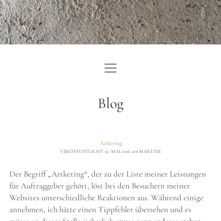
Menü
ZURÜCK ZU KUNST:TEXT
öffnen
EINLEITUNG
Blog
ARTIKEL
IMPRESSUM
Artketing
VERÖFFENTLICHT 23. MAI 2016
von
MARTINE
DATENSCHUTZERKLÄRUNG
Der Begriff „Artketing“, der zu der Liste meiner Leistungen
für Auftraggeber gehört, löst bei den Besuchern meiner
Websites unterschiedliche Reaktionen aus. Während einige
annehmen, ich hätte einen Tippfehler übersehen und es