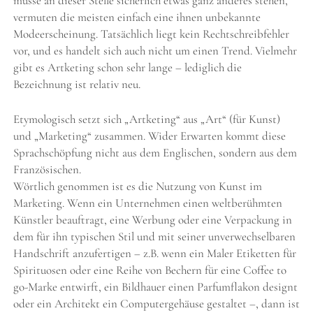
müsse an dieser Stelle sicherlich etwas ganz anderes stehen,
vermuten die meisten einfach eine ihnen unbekannte
Modeerscheinung. Tatsächlich liegt kein Rechtschreibfehler
vor, und es handelt sich auch nicht um einen Trend. Vielmehr
gibt es Artketing schon sehr lange – lediglich die
Bezeichnung ist relativ neu.
Etymologisch setzt sich „Artketing“ aus „Art“ (für Kunst)
und „Marketing“ zusammen. Wider Erwarten kommt diese
Sprachschöpfung nicht aus dem Englischen, sondern aus dem
Französischen.
Wörtlich genommen ist es die Nutzung von Kunst im
Marketing. Wenn ein Unternehmen einen weltberühmten
Künstler beauftragt, eine Werbung oder eine Verpackung in
dem für ihn typischen Stil und mit seiner unverwechselbaren
Handschrift anzufertigen – z.B. wenn ein Maler Etiketten für
Spirituosen oder eine Reihe von Bechern für eine Coffee to
go-Marke entwirft, ein Bildhauer einen Parfumflakon designt
oder ein Architekt ein Computergehäuse gestaltet –, dann ist