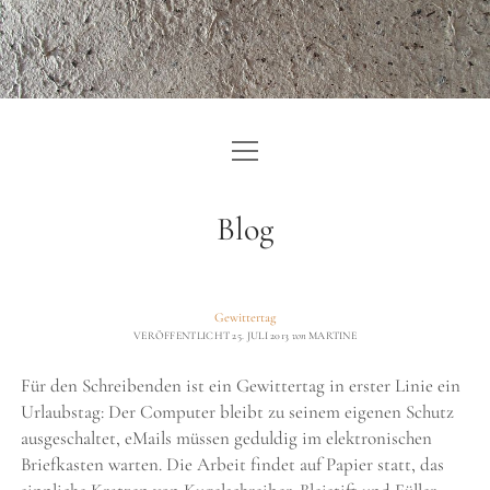
Menü
ZURÜCK ZU KUNST:TEXT
öffnen
EINLEITUNG
Blog
ARTIKEL
IMPRESSUM
Gewittertag
VERÖFFENTLICHT 25. JULI 2013
von
MARTINE
DATENSCHUTZERKLÄRUNG
Für den Schreibenden ist ein Gewittertag in erster Linie ein
Urlaubstag: Der Computer bleibt zu seinem eigenen Schutz
ausgeschaltet, eMails müssen geduldig im elektronischen
Briefkasten warten. Die Arbeit findet auf Papier statt, das