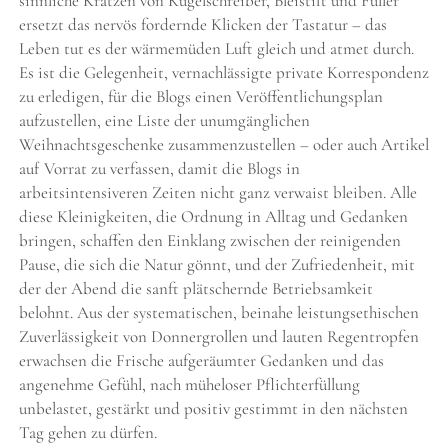
sinnliche Kratzen von Kugelschreiber, Bleistift und Füller
ersetzt das nervös fordernde Klicken der Tastatur – das
Leben tut es der wärmemüden Luft gleich und atmet durch.
Es ist die Gelegenheit, vernachlässigte private Korrespondenz
zu erledigen, für die Blogs einen Veröffentlichungsplan
aufzustellen, eine Liste der unumgänglichen
Weihnachtsgeschenke zusammenzustellen – oder auch Artikel
auf Vorrat zu verfassen, damit die Blogs in
arbeitsintensiveren Zeiten nicht ganz verwaist bleiben. Alle
diese Kleinigkeiten, die Ordnung in Alltag und Gedanken
bringen, schaffen den Einklang zwischen der reinigenden
Pause, die sich die Natur gönnt, und der Zufriedenheit, mit
der der Abend die sanft plätschernde Betriebsamkeit
belohnt. Aus der systematischen, beinahe leistungsethischen
Zuverlässigkeit von Donnergrollen und lauten Regentropfen
erwachsen die Frische aufgeräumter Gedanken und das
angenehme Gefühl, nach müheloser Pflichterfüllung
unbelastet, gestärkt und positiv gestimmt in den nächsten
Tag gehen zu dürfen.